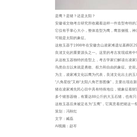
是鹰？是猪？还是太阳？
安徽省文物考古研究所收藏着这样一件造型奇特的
它仅有手掌心大小，整体造型为鹰，鹰首侧视，神
可能是太阳的象征。
这枚玉器于1998年在安徽含山凌家滩遗址墓葬区2
良渚文化的重要源头之一。这里的考古发现或将中华
从这枚玉器独特的造型上，考古学家们解读出凌家
鸟类自古以来就是勇敢、权力和自由的象征。史前
为主，凌家滩文化以鹰为代表，良渚文化出土的玉
“八角星纹”又称“太阳八角芒形图像”，主要出现
猪在凌家滩先民心目中具有特殊地位，猪象征着财
多个猪形器物，有重达88公斤的大玉石猪，也有只有
这枚玉器后来被定名为“玉鹰”，它寓意着把猪这一
策划：冯秋红
文字：臧磊
AI视频：赵岑